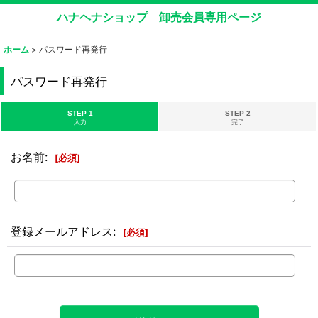
ハナヘナショップ 卸売会員専用ページ
ホーム
>
パスワード再発行
パスワード再発行
STEP 1
STEP 2
入力
完了
お名前
:
[
必須
]
登録メールアドレス
:
[
必須
]